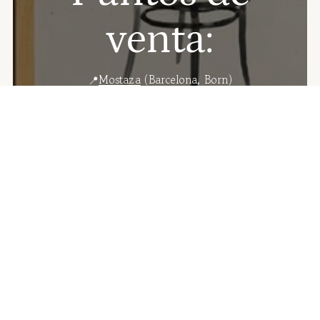
venta:
📍
Mostaza
(Barcelona, Born)
📍
La Nostra Ciutat
(Barcelona, Ciutat Vella)
📍
Palombella
(Barcelona, Poble Sec)
📍
Numon Concept Store
(Reus)
📍
Ona Badalona
(Badalona Centre)
📍
Llibreria Lluna
(Palma de Mallorca)