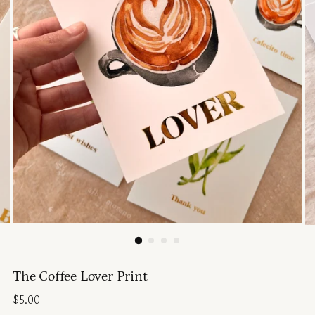
The Coffee Lover Print
Regular
$5.00
price