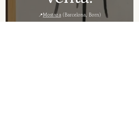
📍
Mostaza
(Barcelona, Born)
📍
La Nostra Ciutat
(Barcelona, Ciutat Vella)
📍
Palombella
(Barcelona, Poble Sec)
📍
Numon Concept Store
(Reus)
📍
Ona Badalona
(Badalona Centre)
📍
Llibreria Lluna
(Palma de Mallorca)