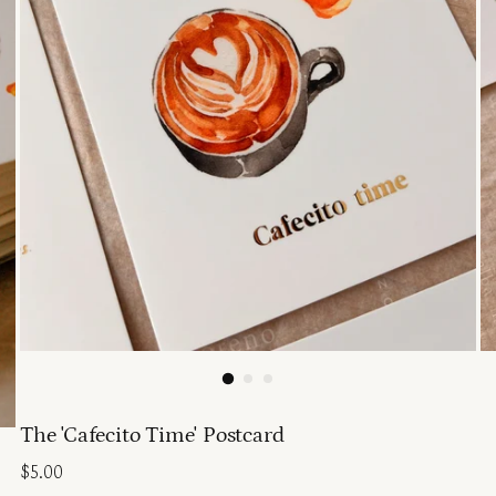
The 'Cafecito Time' Postcard
Regular
$5.00
price