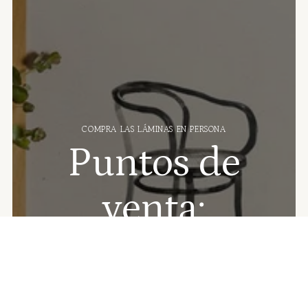
COMPRA LAS LÁMINAS EN PERSONA
Puntos de
venta:
📍
Mostaza
(Barcelona, Born)
📍
La Nostra Ciutat
(Barcelona, Ciutat Vella)
📍
Palombella
(Barcelona, Poble Sec)