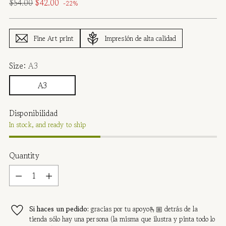
Regular
$54.00
$42.00
-22%
price
Fine Art print
Impresión de alta calidad
Size:
A3
A3
Disponibilidad
In stock, and ready to ship
Quantity
Quantity
Si haces un pedido:
gracias por tu apoyo🫰🏼 detrás de la
tienda sólo hay una persona (la misma que ilustra y pinta todo lo