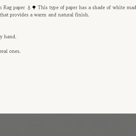
on Rag paper 💧🌳 This type of paper has a shade of white ma
 that provides a warm and natural finish.
by hand.
real ones.