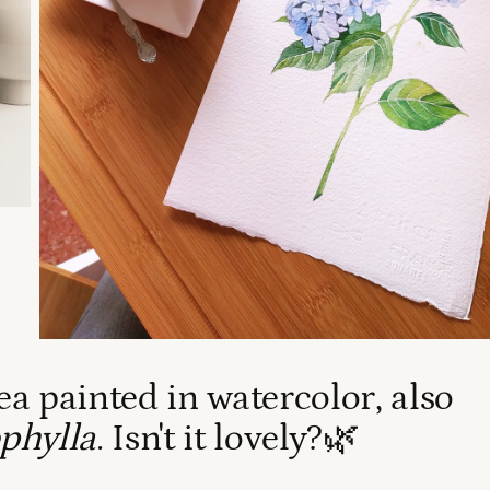
a painted in watercolor, also
phylla
. Isn't it lovely?🌿