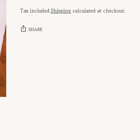
Tax included.
Shipping
calculated at checkout.
SHARE
Adding
product
to
your
cart