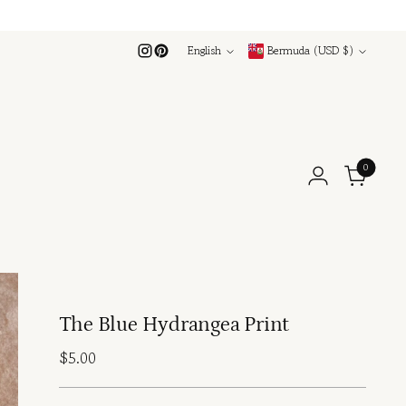
Language
Currency
English
Bermuda (USD $)
0
The Blue Hydrangea Print
Regular
$5.00
price