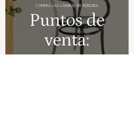
COMPRA LAS LÁMINAS EN PERSONA
Puntos de
venta:
📍
Mostaza
(Barcelona, Born)
📍
La Nostra Ciutat
(Barcelona, Ciutat Vella)
📍
Palombella
(Barcelona, Poble Sec)
📍
Numon Concept Store
(Reus)
📍
Ona Badalona
(Badalona Centre)
📍
Llibreria Lluna
(Palma de Mallorca)