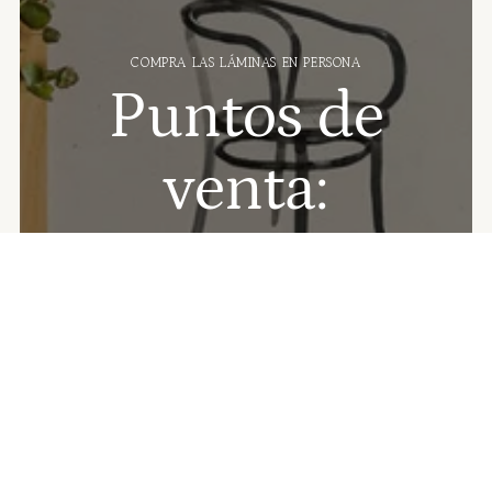
COMPRA LAS LÁMINAS EN PERSONA
Puntos de
venta:
📍
Mostaza
(Barcelona, Born)
📍
La Nostra Ciutat
(Barcelona, Ciutat Vella)
📍
Palombella
(Barcelona, Poble Sec)
📍
Numon Concept Store
(Reus)
📍
Ona Badalona
(Badalona Centre)
📍
Llibreria Lluna
(Palma de Mallorca)