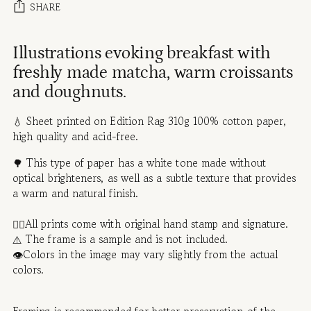
SHARE
Adding
Illustrations evoking breakfast with
product
freshly made matcha, warm croissants
to
and doughnuts.
your
cart
💧
Sheet printed on Edition Rag 310g 100% cotton paper,
high quality and acid-free.
🌳 This type of paper has a white tone made without
optical brighteners, as well as a subtle texture that provides
a warm and natural finish.
✍🏻All prints come with original hand stamp and signature.
⚠️ The frame is a sample and is not included.
👁️Colors in the image may vary slightly from the actual
colors.
Framing is recommended for better preservation of the