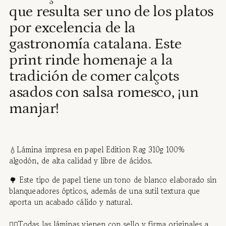
que resulta ser uno de los platos
to
your
por excelencia de la
cart
gastronomía catalana. Este
print rinde homenaje a la
tradición de comer calçots
asados con salsa romesco, ¡un
manjar!
💧
Lámina impresa en papel Edition Rag 310g 100%
algodón, de alta calidad y libre de ácidos.
🌳 Este tipo de papel tiene un tono de blanco elaborado sin
blanqueadores ópticos, además de una sutil textura que
aporta un acabado cálido y natural.
✍🏻Todas las láminas vienen con sello y firma originales a