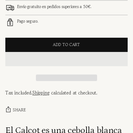
Envío gratuito en pedidos superiores a 50€.
Pago seguro.
ADD TO CART
Tax included.
Shipping
calculated at checkout.
SHARE
Adding
El Calçot es una cebolla blanca
product