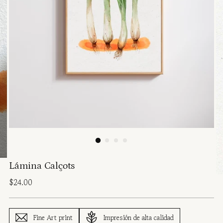
Lámina Calçots
Regular
$24.00
price
Fine Art print
Impresión de alta calidad